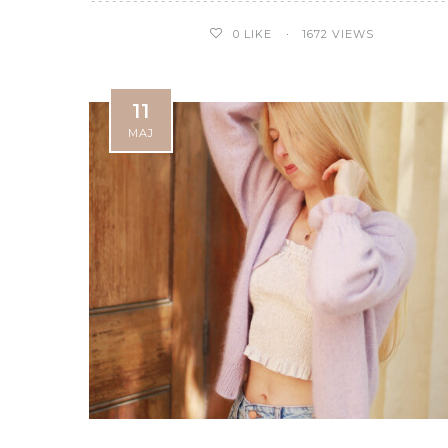
0
LIKE
1672 VIEWS
11
MAJ
Telopea
Kookaburra