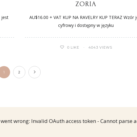
ZORIA
jest
AU$16.00 + VAT KUP NA RAVELRY KUP TERAZ Wzór j
cyfrowy i dostępny w języku
0
LIKE
4043 VIEWS
1
2
went wrong: Invalid OAuth access token - Cannot parse a