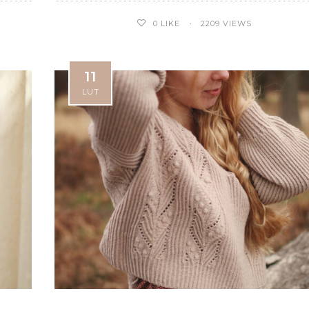
0
LIKE
2209 VIEWS
11
LUT
Monoi
Telopea