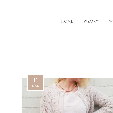
HOME
WZORY
W
11
MAR