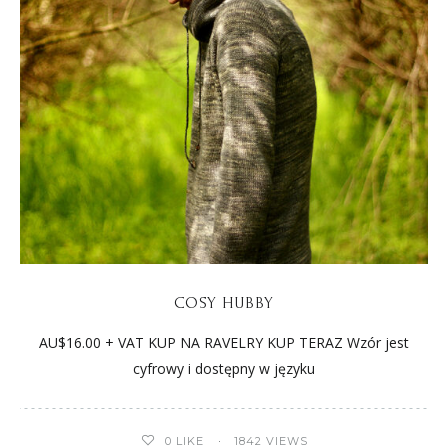
COSY HUBBY
AU$16.00 + VAT KUP NA RAVELRY KUP TERAZ Wzór jest
cyfrowy i dostępny w języku
0
LIKE
1842 VIEWS