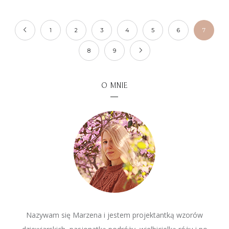
1
2
3
4
5
6
7
8
9
O MNIE
Nazywam się Marzena i jestem projektantką wzorów