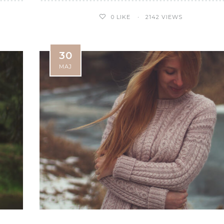
0
LIKE
2142 VIEWS
30
MAJ
Monoi
Telopea