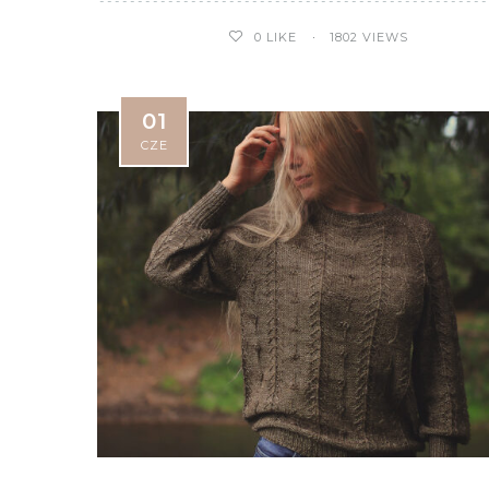
0
LIKE
1802 VIEWS
01
CZE
Telopea
Kookaburra