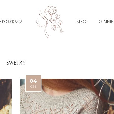
SPÓŁPRACA
BLOG
O MNIE
SWETRY
04
CZE