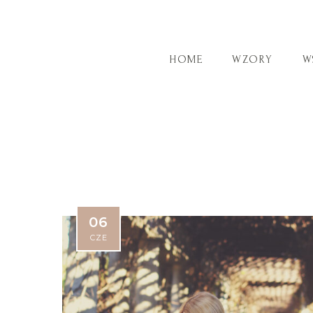
HOME
WZORY
W
06
CZE