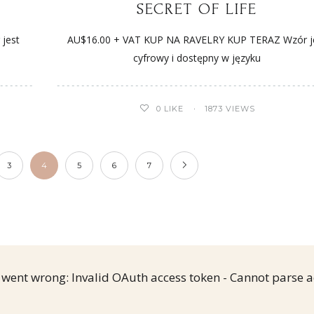
SECRET OF LIFE
jest
AU$16.00 + VAT KUP NA RAVELRY KUP TERAZ Wzór j
cyfrowy i dostępny w języku
0
LIKE
1873 VIEWS
3
4
5
6
7
went wrong: Invalid OAuth access token - Cannot parse a