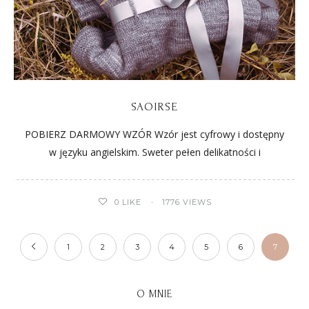
SAOIRSE
POBIERZ DARMOWY WZÓR Wzór jest cyfrowy i dostępny
w języku angielskim. Sweter pełen delikatności i
0
LIKE
1776 VIEWS
1
2
3
4
5
6
7
O MNIE