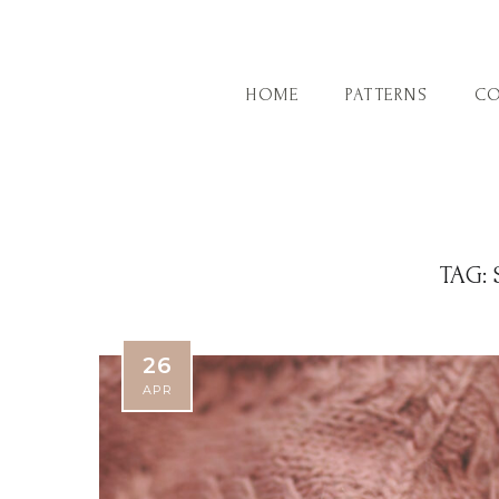
HOME
PATTERNS
CO
TAG:
26
APR