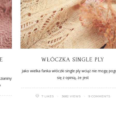
E
WŁÓCZKA SINGLE PLY
Jako wielka fanka włóczki single ply wciąż nie mogę pog
się z opinią, że jest
zianiny
o
7
LIKES
3682 VIEWS
9 COMMENTS