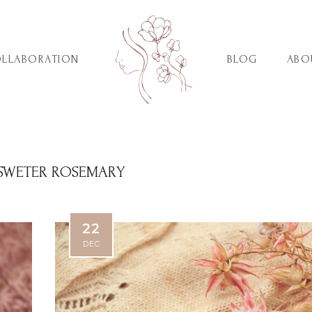
LLABORATION
BLOG
ABO
SWETER ROSEMARY
22
DEC